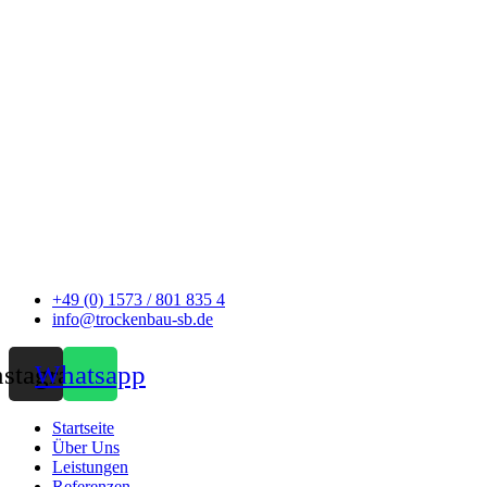
+49 (0) 1573 / 801 835 4
info@trockenbau-sb.de
nstagram
Whatsapp
Startseite
Über Uns
Leistungen
Referenzen